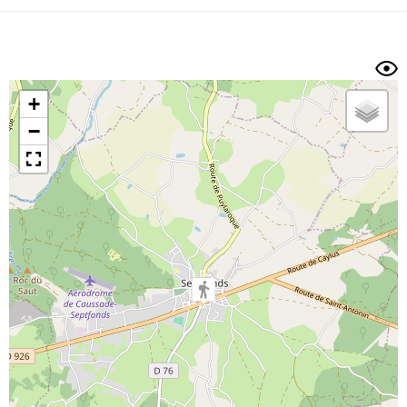
Dénivelé min/max
Auteur
Dossier
et
sous-dossiers
+
Trier par
−
Horodatage
Photos