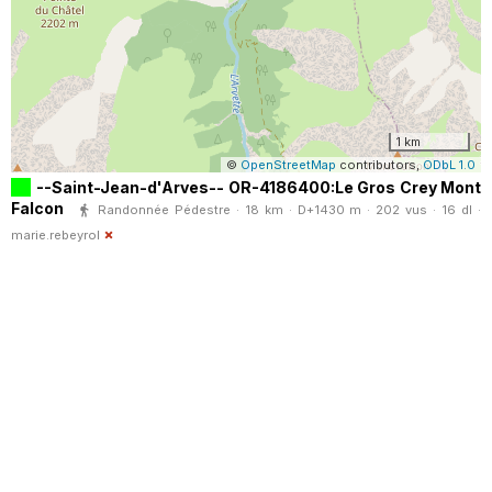
1 km
©
OpenStreetMap
contributors,
ODbL 1.0
--Saint-Jean-d'Arves-- OR-4186400:Le Gros Crey Mont
Falcon
Randonnée Pédestre · 18 km · D+1430 m · 202 vus · 16 dl ·
marie.rebeyrol