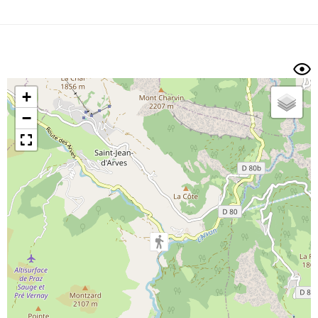
Dénivelé min/max
Auteur
Dossier
et
sous-dossiers
+
Trier par
−
Horodatage
Photos