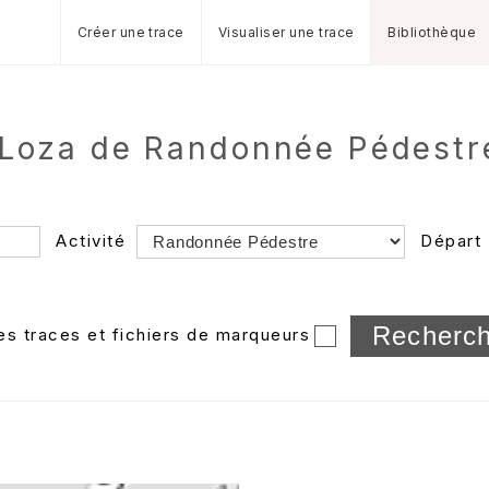
Créer une trace
Visualiser une trace
Bibliothèque
.Loza de Randonnée Pédestr
Activité
Départ
Longueur min/max
les traces et fichiers de marqueurs
Dossier
et sous-doss
Trier par
Horodatage
Photos