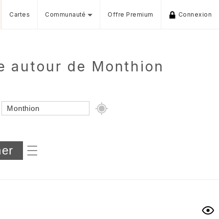
Cartes
Communauté
Offre Premium
Connexion
e autour de Monthion
Dénivelé min/max
iers