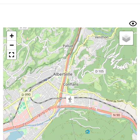
Dénivelé min/max
Auteur
Dossier
et
sous-dossiers
+
Trier par
−
Horodatage
Photos