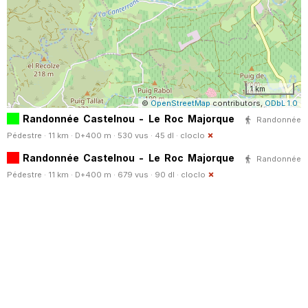
1 km
©
OpenStreetMap
contributors,
ODbL 1.0
Randonnée Castelnou - Le Roc Majorque
Randonnée
Pédestre · 11 km · D+400 m · 530 vus · 45 dl ·
cloclo
Randonnée Castelnou - Le Roc Majorque
Randonnée
Pédestre · 11 km · D+400 m · 679 vus · 90 dl ·
cloclo