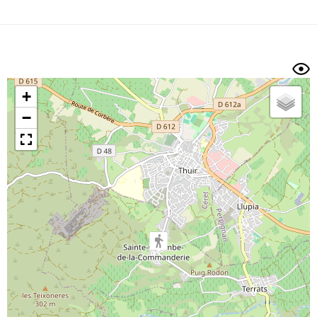
Dénivelé min/max
Auteur
Dossier
et
sous-dossiers
+
Trier par
−
Horodatage
Photos