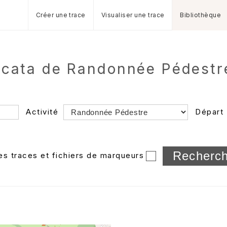
Créer une trace
Visualiser une trace
Bibliothèque
acata de Randonnée Pédestr
Activité
Départ
Longueur min/max
les traces et fichiers de marqueurs
Dossier
et sous-doss
Trier par
Horodatage
Photos