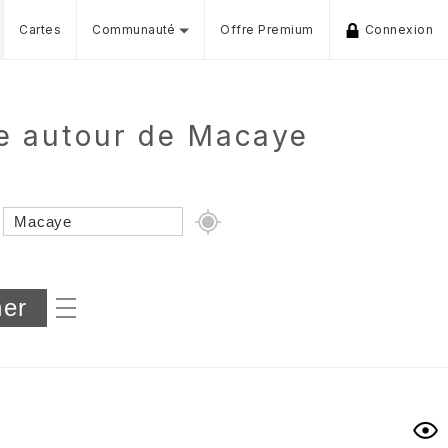
Cartes
Communauté
Offre Premium
Connexion
e autour de Macaye
Dénivelé min/max
iers