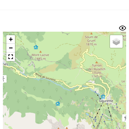
Dénivelé min/max
Auteur
Dossier
et
sous-dossiers
+
Trier par
−
Horodatage
Photos