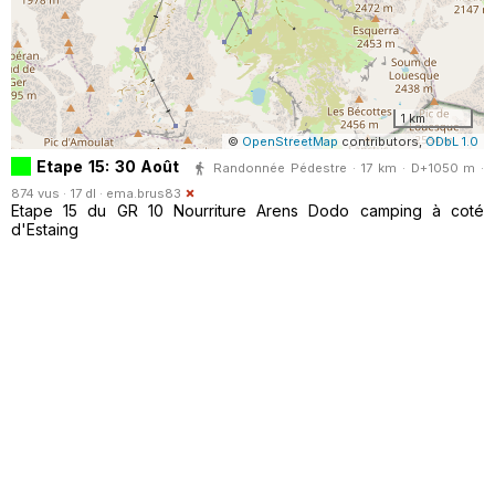
1 km
©
OpenStreetMap
contributors,
ODbL 1.0
Etape 15: 30 Août
Randonnée Pédestre · 17 km · D+1050 m ·
874 vus · 17 dl ·
ema.brus83
Etape 15 du GR 10 Nourriture Arens Dodo camping à coté
d'Estaing