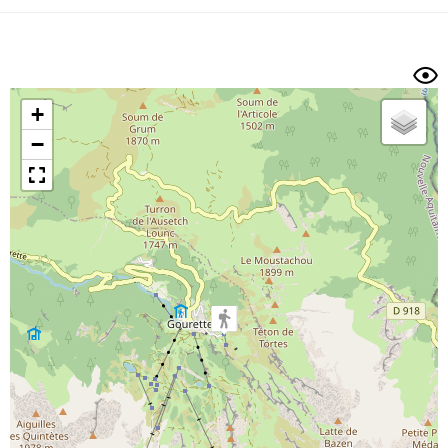
Dénivelé min/max
Auteur
Dossier
et
sous-dossiers
+
Trier par
−
Horodatage
Photos