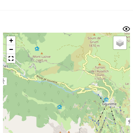
Dénivelé min/max
Auteur
Dossier
et
sous-dossiers
+
Trier par
−
Horodatage
Photos