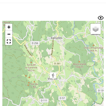
Dénivelé min/max
Auteur
Dossier
et
sous-dossiers
+
Trier par
−
Horodatage
Photos