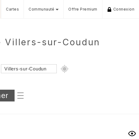
Cartes
Communauté
Offre Premium
Connexion
 Villers-sur-Coudun
Dénivelé min/max
iers