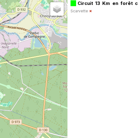
Circuit 13 Km en forêt
Scarvette