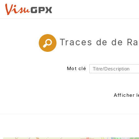
Traces de de R
Mot clé
Rayon
Département
Afficher 
Auteur