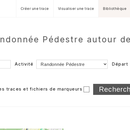
Créer une trace
Visualiser une trace
Bibliothèque
andonnée Pédestre autour de
Activité
Départ
Longueur min/max
les traces et fichiers de marqueurs
Dossier
et sous-doss
Trier par
Horodatage
Photos