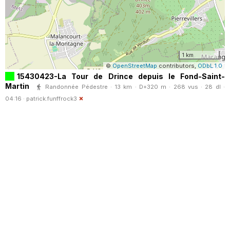
1 km
©
OpenStreetMap
contributors,
ODbL 1.0
15430423-La Tour de Drince depuis le Fond-Saint-
Martin
Randonnée Pédestre · 13 km · D+320 m · 268 vus · 28 dl ·
04:16 ·
patrick.funffrock3