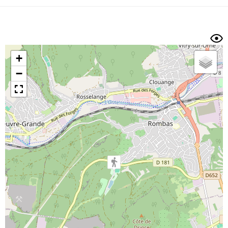
Dénivelé min/max
Auteur
Dossier
et
sous-dossiers
+
Trier par
−
Horodatage
Photos