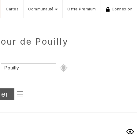
Cartes
Communauté
Offre Premium
Connexion
our de Pouilly
Dénivelé min/max
iers