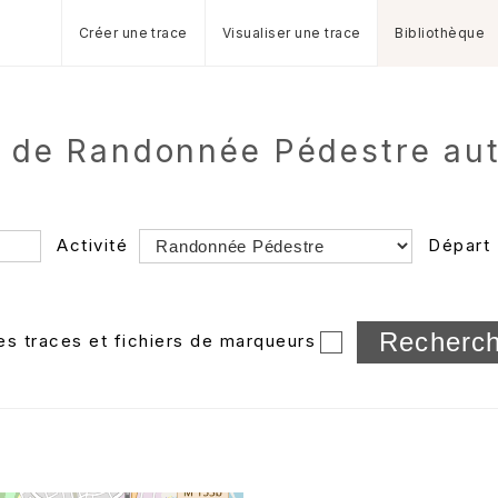
Créer une trace
Visualiser une trace
Bibliothèque
 de Randonnée Pédestre aut
Activité
Départ
Longueur min/max
les traces et fichiers de marqueurs
Dossier
et sous-doss
Trier par
Horodatage
Photos