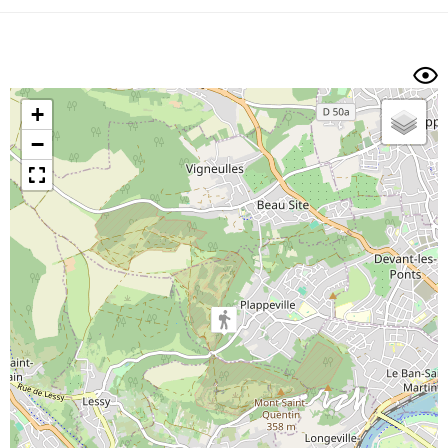
Dénivelé min/max
Auteur
Dossier
et
sous-dossiers
+
Trier par
−
Horodatage
Photos