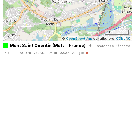
1 km
©
OpenStreetMap
contributors,
ODbL 1.0
Mont Saint Quentin (Metz - France)
Randonnée Pédestre ·
15 km · D+500 m · 772 vus · 74 dl · 03:37 ·
visugpx