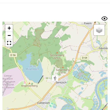
Dénivelé min/max
Auteur
Dossier
et
sous-dossiers
+
Trier par
−
Horodatage
Photos