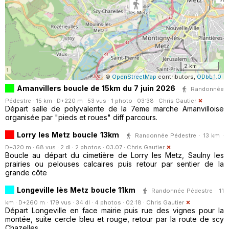
2 km
©
OpenStreetMap
contributors,
ODbL 1.0
Amanvillers boucle de 15km du 7 juin 2026
Randonnée
Pédestre · 15 km · D+220 m · 53 vus · 1 photo · 03:38 ·
Chris Gautier
Départ salle de polyvalente de la 7eme marche Amanvilloise
organisée par "pieds et roues" diff parcours.
Lorry les Metz boucle 13km
Randonnée Pédestre · 13 km ·
D+320 m · 68 vus · 2 dl · 2 photos · 03:07 ·
Chris Gautier
Boucle au départ du cimetière de Lorry les Metz, Saulny les
prairies ou pelouses calcaires puis retour par sentier de la
grande côte
Longeville lès Metz boucle 11km
Randonnée Pédestre · 11
km · D+260 m · 179 vus · 34 dl · 4 photos · 02:18 ·
Chris Gautier
Départ Longeville en face mairie puis rue des vignes pour la
montée, suite cercle bleu et rouge, retour par la route de scy
Chazelles