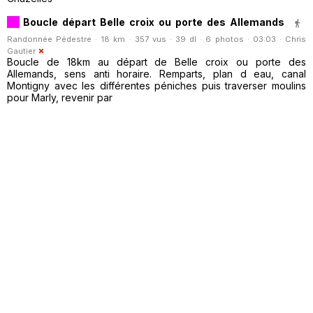
Boucle départ Belle croix ou porte des Allemands
Randonnée Pédestre · 18 km · 357 vus · 39 dl · 6 photos · 03:03 ·
Chris
Gautier
Boucle de 18km au départ de Belle croix ou porte des
Allemands, sens anti horaire. Remparts, plan d eau, canal
Montigny avec les différentes péniches puis traverser moulins
pour Marly, revenir par