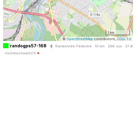
1 km
©
OpenStreetMap
contributors,
ODbL 1.0
randogps57-168
Randonnée Pédestre · 10 km · 298 vus · 37 dl
·
michelschwartz73