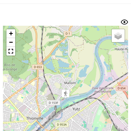
Dénivelé min/max
Auteur
Dossier
et
sous-dossiers
+
Trier par
−
Horodatage
Photos