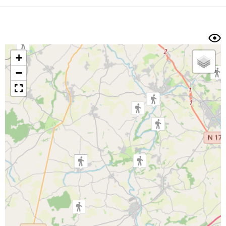
Dénivelé min/max
Auteur
Dossier
et
sous-dossiers
+
Trier par
−
Horodatage
Photos