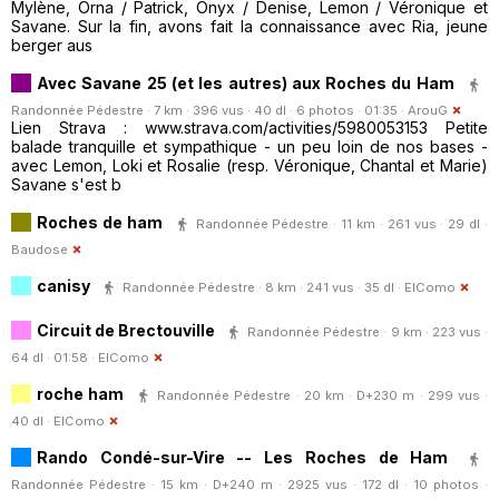
Mylène, Orna / Patrick, Onyx / Denise, Lemon / Véronique et
Savane. Sur la fin, avons fait la connaissance avec Ria, jeune
berger aus
Avec Savane 25 (et les autres) aux Roches du Ham
Randonnée Pédestre · 7 km · 396 vus · 40 dl · 6 photos · 01:35 ·
ArouG
Lien Strava : www.strava.com/activities/5980053153 Petite
balade tranquille et sympathique - un peu loin de nos bases -
avec Lemon, Loki et Rosalie (resp. Véronique, Chantal et Marie)
Savane s'est b
Roches de ham
Randonnée Pédestre · 11 km · 261 vus · 29 dl ·
Baudose
canisy
Randonnée Pédestre · 8 km · 241 vus · 35 dl ·
ElComo
Circuit de Brectouville
Randonnée Pédestre · 9 km · 223 vus ·
64 dl · 01:58 ·
ElComo
roche ham
Randonnée Pédestre · 20 km · D+230 m · 299 vus ·
40 dl ·
ElComo
Rando Condé-sur-Vire -- Les Roches de Ham
Randonnée Pédestre · 15 km · D+240 m · 2925 vus · 172 dl · 10 photos ·