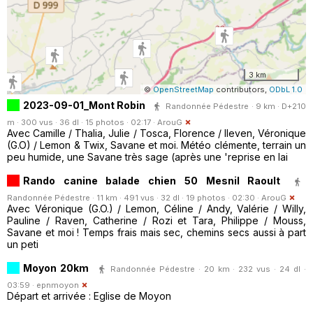
3 km
©
OpenStreetMap
contributors,
ODbL 1.0
2023-09-01_Mont Robin
Randonnée Pédestre · 9 km · D+210
m · 300 vus · 36 dl · 15 photos · 02:17 ·
ArouG
Avec Camille / Thalia, Julie / Tosca, Florence / Ileven, Véronique
(G.O) / Lemon & Twix, Savane et moi. Météo clémente, terrain un
peu humide, une Savane très sage (après une 'reprise en lai
Rando canine balade chien 50 Mesnil Raoult
Randonnée Pédestre · 11 km · 491 vus · 32 dl · 19 photos · 02:30 ·
ArouG
Avec Véronique (G.O.) / Lemon, Céline / Andy, Valérie / Willy,
Pauline / Raven, Catherine / Rozi et Tara, Philippe / Mouss,
Savane et moi ! Temps frais mais sec, chemins secs aussi à part
un peti
Moyon 20km
Randonnée Pédestre · 20 km · 232 vus · 24 dl ·
03:59 ·
epnmoyon
Départ et arrivée : Eglise de Moyon