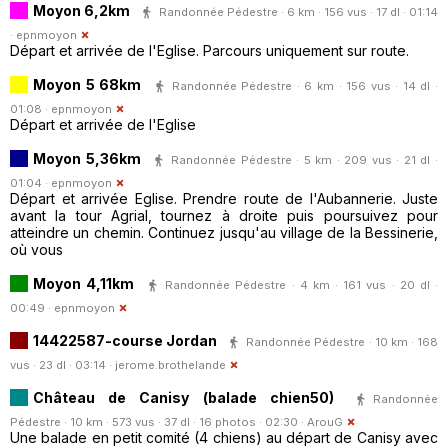
Moyon 6,2km
Randonnée Pédestre · 6 km · 156 vus · 17 dl · 01:14
·
epnmoyon
Départ et arrivée de l'Eglise. Parcours uniquement sur route.
Moyon 5 68km
Randonnée Pédestre · 6 km · 156 vus · 14 dl ·
01:08 ·
epnmoyon
Départ et arrivée de l'Eglise
Moyon 5,36km
Randonnée Pédestre · 5 km · 209 vus · 21 dl ·
01:04 ·
epnmoyon
Départ et arrivée Eglise. Prendre route de l'Aubannerie. Juste
avant la tour Agrial, tournez à droite puis poursuivez pour
atteindre un chemin. Continuez jusqu'au village de la Bessinerie,
où vous
Moyon 4,11km
Randonnée Pédestre · 4 km · 161 vus · 20 dl ·
00:49 ·
epnmoyon
14422587-course Jordan
Randonnée Pédestre · 10 km · 168
vus · 23 dl · 03:14 ·
jerome.brothelande
Château de Canisy (balade chien50)
Randonnée
Pédestre · 10 km · 573 vus · 37 dl · 16 photos · 02:30 ·
ArouG
Une balade en petit comité (4 chiens) au départ de Canisy avec