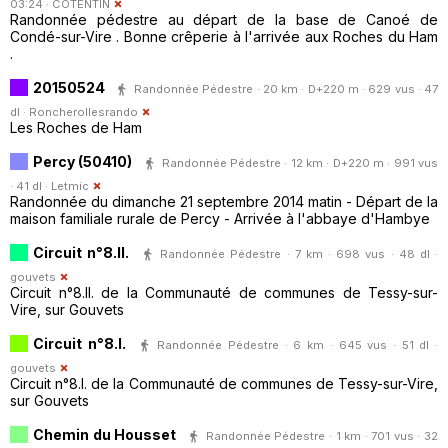
03:24 ·
COTENTIN
Randonnée pédestre au départ de la base de Canoé de
Condé-sur-Vire . Bonne crêperie à l'arrivée aux Roches du Ham
.
20150524
Randonnée Pédestre · 20 km · D+220 m · 629 vus · 47
dl ·
Roncherollesrando
Les Roches de Ham
Percy (50410)
Randonnée Pédestre · 12 km · D+220 m · 991 vus
· 41 dl ·
Letmic
Randonnée du dimanche 21 septembre 2014 matin - Départ de la
maison familiale rurale de Percy - Arrivée à l'abbaye d'Hambye
Circuit n°8.II.
Randonnée Pédestre · 7 km · 698 vus · 48 dl ·
gouvets
Circuit n°8.II. de la Communauté de communes de Tessy-sur-
Vire, sur Gouvets
Circuit n°8.I.
Randonnée Pédestre · 6 km · 645 vus · 51 dl ·
gouvets
Circuit n°8.I. de la Communauté de communes de Tessy-sur-Vire,
sur Gouvets
Chemin du Housset
Randonnée Pédestre · 1 km · 701 vus · 32