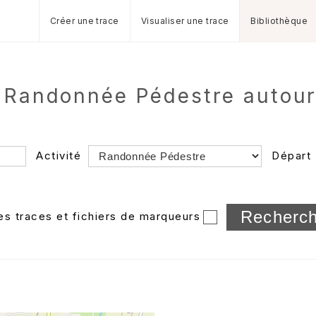
Créer une trace
Visualiser une trace
Bibliothèque
 Randonnée Pédestre autou
Activité
Départ
Longueur min/max
les traces et fichiers de marqueurs
Dossier
et sous-doss
Trier par
Horodatage
Photos