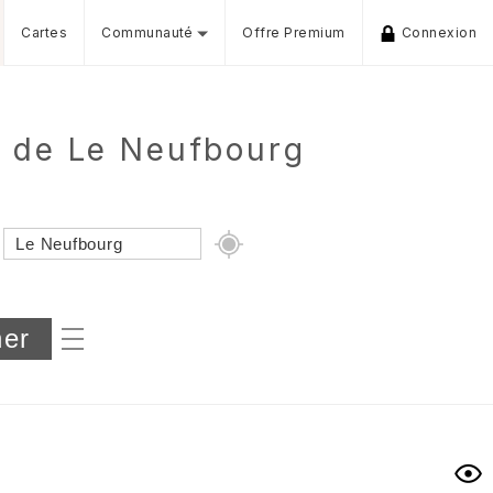
Cartes
Communauté
Offre Premium
Connexion
r de Le Neufbourg
Dénivelé min/max
iers