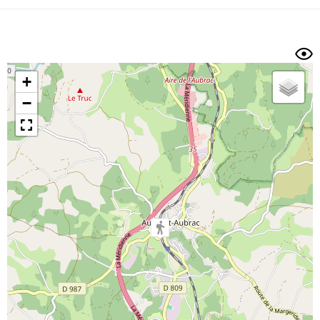
Dénivelé min/max
Auteur
Dossier
et
sous-dossiers
+
Trier par
−
Horodatage
Photos