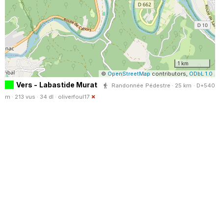
1 km
©
OpenStreetMap
contributors,
ODbL 1.0
Vers - Labastide Murat
Randonnée Pédestre · 25 km · D+540
m · 213 vus · 34 dl ·
oliverfoul17