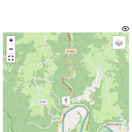
Dénivelé min/max
Auteur
Dossier
et
sous-dossiers
+
Trier par
−
Horodatage
Photos