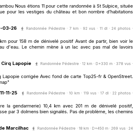
ambou Nous étions 11 pour cette randonnée à St Sulpice, située
ue pour les vestiges du château et bon nombre d’habitations
9-03-26
Randonnée Pédestre · 7 km · 92 vus · 11 dl · 24 photos ·
km pour 158 m de dénivelé positif Avant de partir, bien voir le
eau d'eau. Le chemin mène à un lac avec pas mal de lavoirs
 Cirq Lapopie
Randonnée Pédestre · 12 km · D+330 m · 378 vus ·
q Lapopie corrigée Avec fond de carte Top25-fr & OpenStreet.
Hmap"
1-11-25
Randonnée Pédestre · 10 km · 119 vus · 17 dl · 22 photos ·
ière la gendarmerie) 10,4 km avec 201 m de dénivelé positif,
asse par 3 dolmens bien signalés. Pas de problème, les chemins
de Marcilhac
Randonnée Pédestre · 18 km · D+450 m · 269 vus · 24