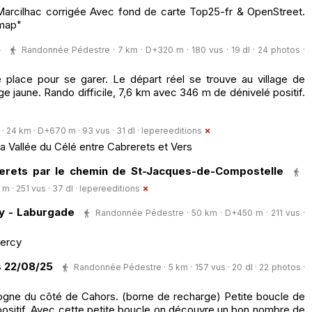
Marcilhac corrigée Avec fond de carte Top25-fr & OpenStreet.
Hmap"
5
Randonnée Pédestre · 7 km · D+320 m · 180 vus · 19 dl · 24 photos ·
ne place pour se garer. Le départ réel se trouve au village de
age jaune. Rando difficile, 7,6 km avec 346 m de dénivelé positif.
24 km · D+670 m · 93 vus · 31 dl ·
lepereeditions
a Vallée du Célé entre Cabrerets et Vers
rerets par le chemin de St-Jacques-de-Compostelle
 · 251 vus · 37 dl ·
lepereeditions
y - Laburgade
Randonnée Pédestre · 50 km · D+450 m · 211 vus ·
uercy
 22/08/25
Randonnée Pédestre · 5 km · 157 vus · 20 dl · 22 photos ·
ogne du côté de Cahors. (borne de recharge) Petite boucle de
ositif. Avec cette petite boucle on découvre un bon nombre de