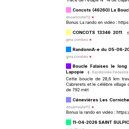
Concots (46260) La Bou
douamoutef12
Bonus La rando en vidéo : htt
CONCOTS 13346 2011
gina.combes
RandonnA-e du 05-06-20
gina.combes
Boucle Falaises le long
Lapopie
Randonnée Pédestre · 
Cette boucle de 28,6 km trav
Cabrerets et le célèbre village
de 792 mèt
Cénevières Les Cornich
douamoutef12
Bonus la rando en vidéo : https
11-04-2026 SAINT SULPI