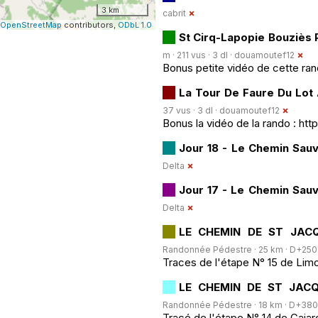
3 km
cabrit
OpenStreetMap
contributors,
ODbL 1.0
St Cirq-Lapopie Bouziès
m · 211 vus · 3 dl ·
douamoutef12
Bonus petite vidéo de cette r
La Tour De Faure Du Lot
37 vus · 3 dl ·
douamoutef12
Bonus la vidéo de la rando : ht
Jour 18 - Le Chemin Sau
Delta
Jour 17 - Le Chemin Sau
Delta
LE CHEMIN DE ST JACQ
Randonnée Pédestre · 25 km · D+250 m 
Traces de l'étape N° 15 de Li
LE CHEMIN DE ST JACQ
Randonnée Pédestre · 18 km · D+380 m
Tracé de l'étape N° 14 de Caja