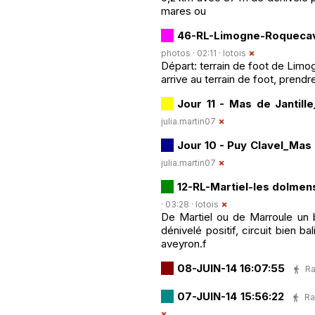
mares ou
46-RL-Limogne-Roqueca
photos · 02:11 ·
lotois
Départ: terrain de foot de Limog
arrive au terrain de foot, prendr
Jour 11 - Mas de Jantill
julia.martin07
Jour 10 - Puy Clavel_Mas 
julia.martin07
12-RL-Martiel-les dolme
· 03:28 ·
lotois
De Martiel ou de Marroule un b
dénivelé positif, circuit bien b
aveyron.f
08-JUIN-14 16:07:55
Ra
07-JUIN-14 15:56:22
Ra