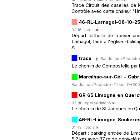
Trace Circuit des caselles de 
Contrôle avec carte chaleur "
46-RL-Larnagol-08-10-2
03:16 ·
lotois
Départ: difficile de trouver u
Larnagol, face à l'église -balis
A
trace
Randonnée Pédestre · 
Le chemin de Compostelle par l
Marcilhac-sur-Cél - Cab
Randonnée Pédestre · 19 km · D+600 m
GR 65 Limogne en Querc
87 dl ·
lepereeditions
Le chemin de St Jacques en Q
46-RL-Limogne-Soulières
01:43 ·
lotois
Départ : parking entrée de Lim
5,2 km avec 87 m de dénivelé p