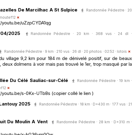
azelles De Marcilhac A St Sulpice
Randonnée Pédestre · 20
moutef12
s://youtu.be/uZzpCYDA1qg
/04/2025
Randonnée Pédestre · 20 km · 368 vus · 24 dl ·
Randonnée Pédestre · 9 km · 210 vus · 26 dl · 20 photos · 02:52 ·
lotois
 du village 9,2 km pour 184 m de dénivelé positif, sur de beaux
 deux dolmens à voir mais pas trouvé le 1er, trop masqué par la
llée Du Célé Sauliac-sur-Célé
Randonnée Pédestre · 19 km ·
f12
//youtu.be/s-0Kx-UTb8s (copier collé le lien )
 Lantouy 2025
Randonnée Pédestre · 18 km · D+430 m · 177 vus · 21
uit Du Moulin A Vent
Randonnée Pédestre · 28 km · D+310 m ·
ps://youtu.be/x-kG36ym0Qw