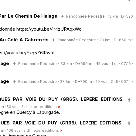
 Par Le Chemin De Halage
Randonnée Pédestre · 18 km · D+520
andonnée https://youtu.be/4r4zUPAqxWo
 Au Célé A Cabrerets
Randonnée Pédestre · 23 km · D+660 m ·
tps://youtu.be/Exg5Z6lRwoI
vage
Randonnée Pédestre · 33 km · D+690 m · 45 vus · 1 dl · 07:16 ·
vage
Randonnée Pédestre · 27 km · D+790 m · 29 vus · 2 dl · 06:14 ·
UES PAR VOIE DU PUY (GR65). LEPERE EDITIONS
· 50 vus · 2 dl ·
lepereeditions
mogne en Quercy à Laburgade.
UES PAR VOIE DU PUY (GR65). LEPERE EDITIONS.
 · 166 vus · 2 dl ·
lepereeditions
rc à Limogne en Quercy