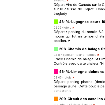
avisofox
Départ Aire de Canoés sur le C
sur le causse de Cajarc. Conn
troglody
46-RL-Lugagnac-court-1
02:26 ·
lotois
Départ : parking du moulin 6,8 
moulin qui fut un temps chât
papillon. V
298-Chemin de halage St
23 dl · 1 photo ·
Roland-Randos
Trace Chemin de halage St Cir
Contrôle avec carte chaleur "
46-RL-Limogne-dolmens 1
03:05 ·
lotois
Départ: parking piscine (derr
balisage jaune. Cette boucle p
sont bien e
299-Circuit des caselles 
dl · 1 photo ·
Roland-Randos