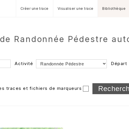
Créer une trace
Visualiser une trace
Bibliothèque
s de Randonnée Pédestre aut
Activité
Départ
Longueur min/max
les traces et fichiers de marqueurs
Dossier
et sous-doss
Trier par
Horodatage
Photos