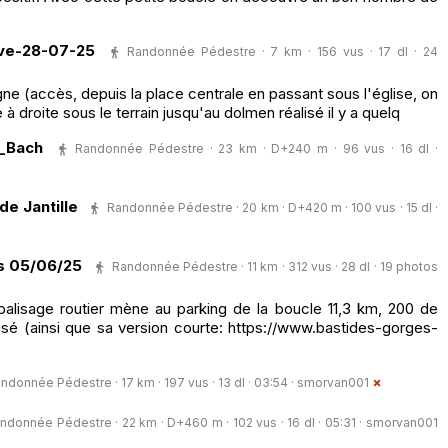
ve-28-07-25
Randonnée Pédestre · 7 km · 156 vus · 17 dl · 24
ne (accès, depuis la place centrale en passant sous l'église, on
e à droite sous le terrain jusqu'au dolmen réalisé il y a quelq
e_Bach
Randonnée Pédestre · 23 km · D+240 m · 96 vus · 16 dl ·
de Jantille
Randonnée Pédestre · 20 km · D+420 m · 100 vus · 15 dl ·
ns 05/06/25
Randonnée Pédestre · 11 km · 312 vus · 28 dl · 19 photos
alisage routier mène au parking de la boucle 11,3 km, 200 de
alisé (ainsi que sa version courte: https://www.bastides-gorges-
ndonnée Pédestre · 17 km · 197 vus · 13 dl · 03:54 ·
smorvan001
ndonnée Pédestre · 22 km · D+460 m · 102 vus · 16 dl · 05:31 ·
smorvan001