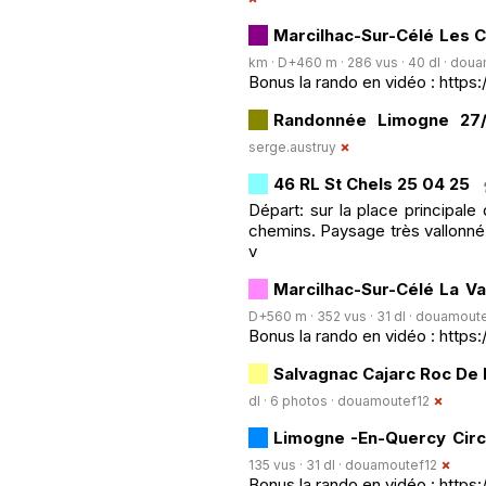
Marcilhac-Sur-Célé Les C
km · D+460 m · 286 vus · 40 dl ·
doua
Bonus la rando en vidéo : http
Randonnée Limogne 27
serge.austruy
46 RL St Chels 25 04 25
Départ: sur la place principale
chemins. Paysage très vallonné,
v
Marcilhac-Sur-Célé La Va
D+560 m · 352 vus · 31 dl ·
douamoute
Bonus la rando en vidéo : https:
Salvagnac Cajarc Roc De
dl · 6 photos ·
douamoutef12
Limogne -En-Quercy Circ
135 vus · 31 dl ·
douamoutef12
Bonus la rando en vidéo : htt