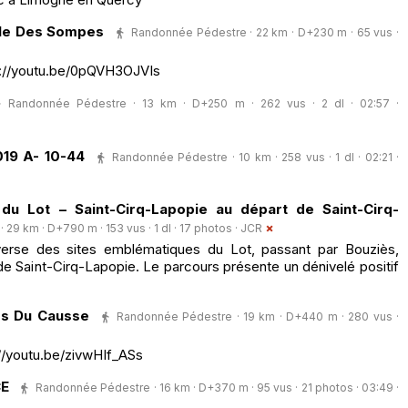
cle Des Sompes
Randonnée Pédestre · 22 km · D+230 m · 65 vus ·
ps://youtu.be/0pQVH3OJVIs
Randonnée Pédestre · 13 km · D+250 m · 262 vus · 2 dl · 02:57 ·
19 A- 10-44
Randonnée Pédestre · 10 km · 258 vus · 1 dl · 02:21 ·
 du Lot – Saint-Cirq-Lapopie au départ de Saint-Cirq-
29 km · D+790 m · 153 vus · 1 dl · 17 photos ·
JCR
erse des sites emblématiques du Lot, passant par Bouziès,
 de Saint-Cirq-Lapopie. Le parcours présente un dénivelé positif
es Du Causse
Randonnée Pédestre · 19 km · D+440 m · 280 vus ·
://youtu.be/zivwHIf_ASs
CE
Randonnée Pédestre · 16 km · D+370 m · 95 vus · 21 photos · 03:49 ·