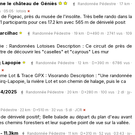
ine le château de Géniès
Randonnée Pédestre · 17 km ·
 · 05:05 ·
lotois
 de Figeac, près du musée de l'insolite. Très belle rando dans la
11 participants pour ces 17.2 km avec 565 m de dénivelé posit
arcilhac
Randonnée Pédestre · 19 km · D+490 m · 2741 vus · 109
ée : Randonnées Lotoises Description : Ce circuit de près de
tre de découvrir les "caselles" et "cayrous" Les mur
q Lapopie
Randonnée Pédestre · 12 km · D+390 m · 6786 vus ·
e
sme Lot & Trace GPX : Visorando Description : "Une randonnée
rq-Lapopie, la rivière Lot et son chemin de halage, puis le ca
04/2025
Randonnée Pédestre · 20 km · D+280 m · 100 vus · 2 dl ·
jy-
édestre · 22 km · D+510 m · 32 vus · 5 dl ·
JCR
 dénivelé positif; Belle balade au départ du plan d'eau avant
ies chemins forestiers et leur superbe point de vue sur la vallée.
- 11.3km
Randonnée Pédestre · 11 km · D+310 m · 52 vus · 03:43 ·
jy-