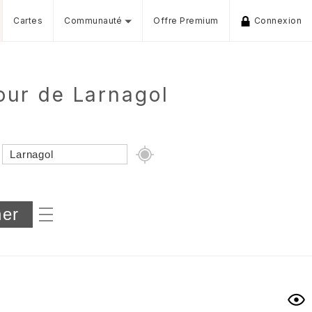
Cartes
Communauté
Offre Premium
Connexion
our de Larnagol
Dénivelé min/max
iers