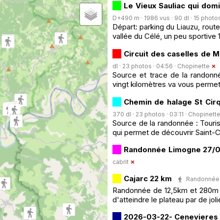
Le Vieux Sauliac qui dom
D+490 m · 1986 vus · 90 dl · 15 photos
Départ: parking du Liauzu, route
vallée du Célé, un peu sportive 
Circuit des caselles de M
dl · 23 photos · 04:56 ·
Chopinette
Source et trace de la randonn
vingt kilomètres va vous permet
Chemin de halage St Cir
370 dl · 23 photos · 03:11 ·
Chopinett
Source de la randonnée : Touri
qui permet de découvrir Saint-Ci
Randonnée Limogne 27/
cabrit
Cajarc 22 km
Randonnée P
Randonnée de 12,5km et 280m de
d'atteindre le plateau par de jol
2026-03-22- Cenevieres 