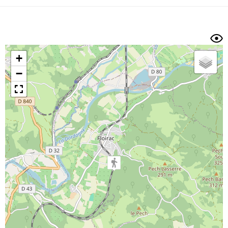
Dénivelé min/max
Auteur
Dossier
et
sous-dossiers
+
Trier par
−
Horodatage
Photos