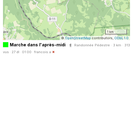
1 km
©
OpenStreetMap
contributors,
ODbL 1.0
Marche dans l'après-midi
Randonnée Pédestre · 3 km · 313
vus · 27 dl · 01:00 ·
francois.a