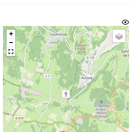
Dénivelé min/max
Auteur
Dossier
et
sous-dossiers
+
Trier par
−
Horodatage
Photos