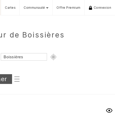
Cartes
Communauté
Offre Premium
Connexion
r de Boissières
Dénivelé min/max
iers