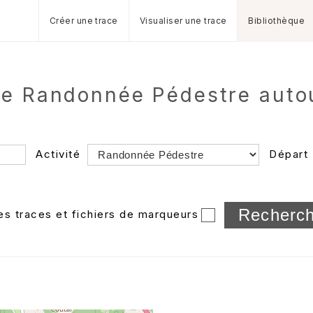
Créer une trace
Visualiser une trace
Bibliothèque
de Randonnée Pédestre autou
Activité
Départ
Longueur min/max
les traces et fichiers de marqueurs
Dossier
et sous-doss
Trier par
Horodatage
Photos