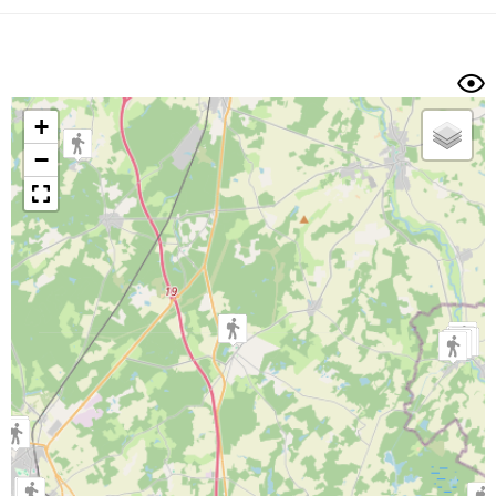
Dénivelé min/max
Auteur
Dossier
et
sous-dossiers
+
Trier par
−
Horodatage
Photos