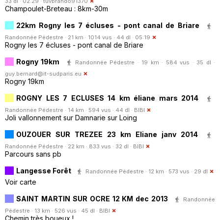
33 dl · 02:29 ·
tuvbrando91370
Champoulet-Breteau : 8km-30m
22km Rogny les 7 écluses - pont canal de Briare
Randonnée Pédestre · 21 km · 1014 vus · 44 dl · 05:19
Rogny les 7 écluses - pont canal de Briare
Rogny 19km
Randonnée Pédestre · 19 km · 584 vus · 35 dl ·
guy.bernard@it-sudparis.eu
Rogny 19km
ROGNY LES 7 ECLUSES 14 km éliane mars 2014
Randonnée Pédestre · 14 km · 594 vus · 44 dl ·
BIBI
Joli vallonnement sur Damnarie sur Loing
OUZOUER SUR TREZEE 23 km Eliane janv 2014
Randonnée Pédestre · 22 km · 833 vus · 32 dl ·
BIBI
Parcours sans pb
Langesse Forêt
Randonnée Pédestre · 12 km · 573 vus · 29 dl
Voir carte
SAINT MARTIN SUR OCRE 12 KM dec 2013
Randonnée
Pédestre · 13 km · 526 vus · 45 dl ·
BIBI
Chemin très boueux !