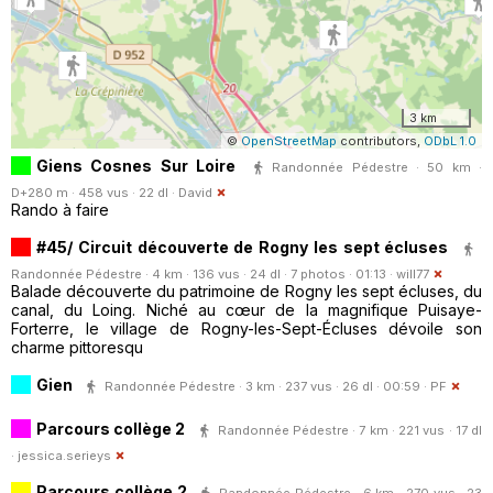
3 km
©
OpenStreetMap
contributors,
ODbL 1.0
Giens Cosnes Sur Loire
Randonnée Pédestre · 50 km ·
D+280 m · 458 vus · 22 dl ·
David
Rando à faire
#45/ Circuit découverte de Rogny les sept écluses
Randonnée Pédestre · 4 km · 136 vus · 24 dl · 7 photos · 01:13 ·
will77
Balade découverte du patrimoine de Rogny les sept écluses, du
canal, du Loing. Niché au cœur de la magnifique Puisaye-
Forterre, le village de Rogny-les-Sept-Écluses dévoile son
charme pittoresqu
Gien
Randonnée Pédestre · 3 km · 237 vus · 26 dl · 00:59 ·
PF
Parcours collège 2
Randonnée Pédestre · 7 km · 221 vus · 17 dl
·
jessica.serieys
Parcours collège 2
Randonnée Pédestre · 6 km · 270 vus · 23