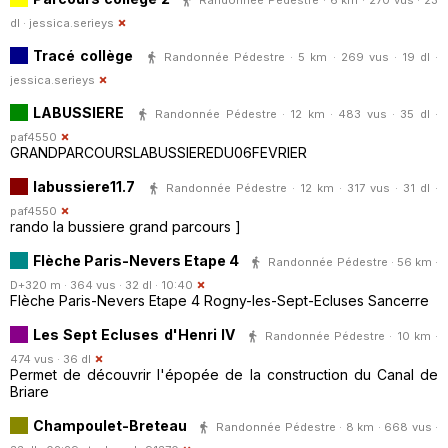
dl ·
jessica.serieys
Tracé collège
Randonnée Pédestre · 5 km · 269 vus · 19 dl ·
jessica.serieys
LABUSSIERE
Randonnée Pédestre · 12 km · 483 vus · 35 dl ·
paf4550
GRANDPARCOURSLABUSSIEREDU06FEVRIER
labussiere11.7
Randonnée Pédestre · 12 km · 317 vus · 31 dl ·
paf4550
rando la bussiere grand parcours ]
Flèche Paris-Nevers Etape 4
Randonnée Pédestre · 56 km ·
D+320 m · 364 vus · 32 dl · 10:40
Flèche Paris-Nevers Etape 4 Rogny-les-Sept-Ecluses Sancerre
Les Sept Ecluses d'Henri IV
Randonnée Pédestre · 10 km ·
474 vus · 36 dl
Permet de découvrir l'épopée de la construction du Canal de
Briare
Champoulet-Breteau
Randonnée Pédestre · 8 km · 668 vus ·