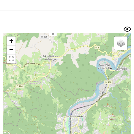
Dénivelé min/max
Auteur
Dossier
et
sous-dossiers
+
Trier par
−
Horodatage
Photos