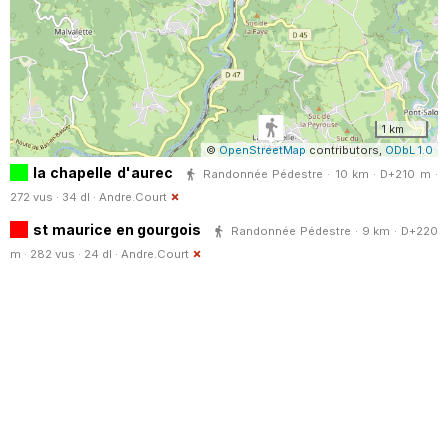
1 km
©
OpenStreetMap
contributors,
ODbL 1.0
la chapelle d'aurec
Randonnée Pédestre · 10 km · D+210 m ·
272 vus · 34 dl ·
Andre.Court
st maurice en gourgois
Randonnée Pédestre · 9 km · D+220
m · 282 vus · 24 dl ·
Andre.Court