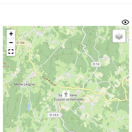
Dénivelé min/max
Auteur
Dossier
et
sous-dossiers
+
Trier par
−
Horodatage
Photos