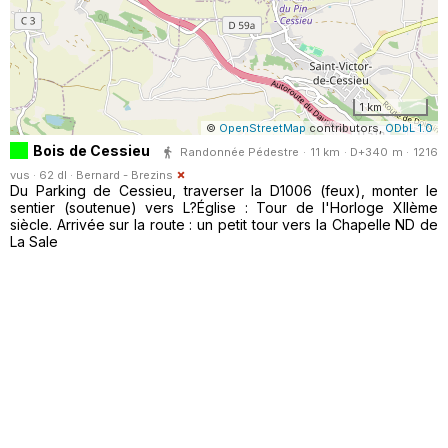
1 km
©
OpenStreetMap
contributors,
ODbL 1.0
Bois de Cessieu
Randonnée Pédestre · 11 km · D+340 m · 1216
vus · 62 dl ·
Bernard - Brezins
Du Parking de Cessieu, traverser la D1006 (feux), monter le
sentier (soutenue) vers L?Église : Tour de l'Horloge XIIème
siècle. Arrivée sur la route : un petit tour vers la Chapelle ND de
La Sale