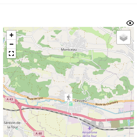
Dénivelé min/max
Auteur
Dossier
et
sous-dossiers
+
Trier par
−
Horodatage
Photos