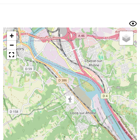
Dénivelé min/max
Auteur
Dossier
et
sous-dossiers
+
Trier par
−
Horodatage
Photos