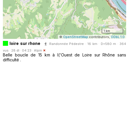
1 km
©
OpenStreetMap
contributors,
ODbL 1.0
loire sur rhone
Randonnée Pédestre · 16 km · D+580 m · 364
vus · 28 dl · 04:23 ·
Alpin
Belle boucle de 15 km à l('Ouest de Loire sur Rhône sans
difficulté .