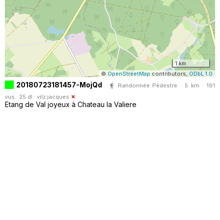
1 km
©
OpenStreetMap
contributors,
ODbL 1.0
20180723181457-MojQd
Randonnée Pédestre · 5 km · 191
vus · 25 dl ·
vilz.jacques
Etang de Val joyeux à Chateau la Valiere