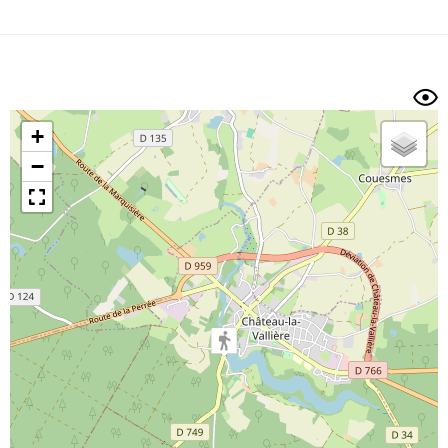
Dénivelé min/max
Auteur
Dossier
et
sous-dossiers
+
Trier par
−
Horodatage
Photos