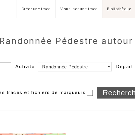
Créer une trace
Visualiser une trace
Bibliothèque
 Randonnée Pédestre autour 
Activité
Départ
Longueur min/max
les traces et fichiers de marqueurs
Dossier
et sous-doss
Trier par
Horodatage
Photos