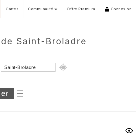
Cartes
Communauté
Offre Premium
Connexion
de Saint-Broladre
Dénivelé min/max
iers