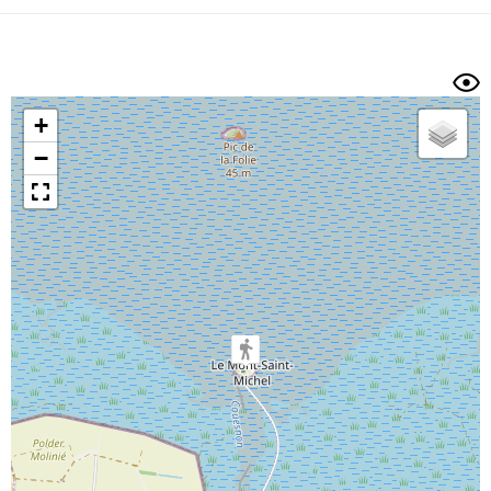
Dénivelé min/max
Auteur
Dossier
et
sous-dossiers
+
Trier par
−
Horodatage
Photos