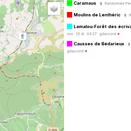
Caramaus
Randonnée Pédes
Moulins de Lenthéric
R
Lamalou-Forêt des écriv
vus · 20 dl · 04:27 ·
gdaccord
Causses de Bédarieux
gdaccord