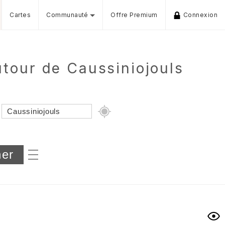
Cartes
Communauté
Offre Premium
Connexion
tour de Caussiniojouls
Dénivelé min/max
iers