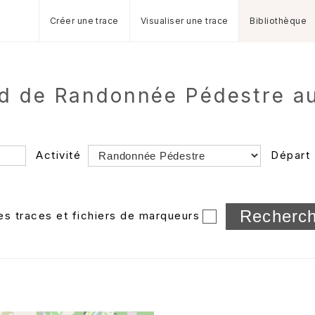
Créer une trace
Visualiser une trace
Bibliothèque
d de Randonnée Pédestre au
Activité
Départ
Longueur min/max
les traces et fichiers de marqueurs
Dossier
et sous-doss
Trier par
Horodatage
Photos