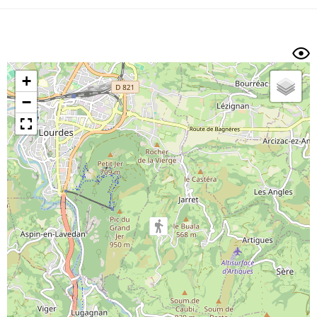
Dénivelé min/max
Auteur
Dossier
et
sous-dossiers
+
Trier par
−
Horodatage
Photos