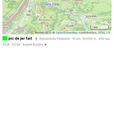
1 km
©
OpenStreetMap
contributors,
ODbL 1.0
pic de jer fait
Randonnée Pédestre · 10 km · D+500 m · 455 vus ·
32 dl · 03:44 ·
Robert.Burgos