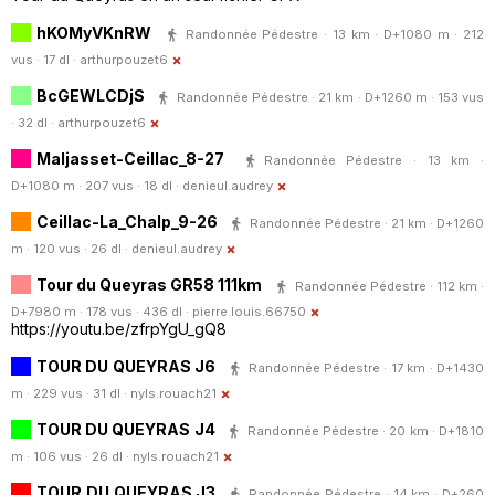
hKOMyVKnRW
Randonnée Pédestre · 13 km · D+1080 m · 212
vus · 17 dl ·
arthurpouzet6
BcGEWLCDjS
Randonnée Pédestre · 21 km · D+1260 m · 153 vus
· 32 dl ·
arthurpouzet6
Maljasset-Ceillac_8-27
Randonnée Pédestre · 13 km ·
D+1080 m · 207 vus · 18 dl ·
denieul.audrey
Ceillac-La_Chalp_9-26
Randonnée Pédestre · 21 km · D+1260
m · 120 vus · 26 dl ·
denieul.audrey
Tour du Queyras GR58 111km
Randonnée Pédestre · 112 km ·
D+7980 m · 178 vus · 436 dl ·
pierre.louis.66750
https://youtu.be/zfrpYgU_gQ8
TOUR DU QUEYRAS J6
Randonnée Pédestre · 17 km · D+1430
m · 229 vus · 31 dl ·
nyls.rouach21
TOUR DU QUEYRAS J4
Randonnée Pédestre · 20 km · D+1810
m · 106 vus · 26 dl ·
nyls.rouach21
TOUR DU QUEYRAS J3
Randonnée Pédestre · 14 km · D+260