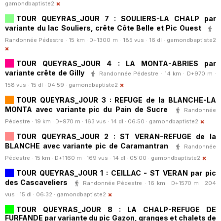
gamondbaptiste2
TOUR QUEYRAS_JOUR 7 : SOULIERS-LA CHALP par
variante du lac Souliers, crête Côte Belle et Pic Ouest
Randonnée Pédestre · 15 km · D+1300 m · 185 vus · 16 dl ·
gamondbaptiste2
TOUR QUEYRAS_JOUR 4 : LA MONTA-ABRIES par
variante crête de Gilly
Randonnée Pédestre · 14 km · D+970 m ·
158 vus · 15 dl · 04:59 ·
gamondbaptiste2
TOUR QUEYRAS_JOUR 3 : REFUGE de la BLANCHE-LA
MONTA avec variante pic du Pain de Sucre
Randonnée
Pédestre · 19 km · D+970 m · 163 vus · 14 dl · 06:50 ·
gamondbaptiste2
TOUR QUEYRAS_JOUR 2 : ST VERAN-REFUGE de la
BLANCHE avec variante pic de Caramantran
Randonnée
Pédestre · 15 km · D+1160 m · 169 vus · 14 dl · 05:00 ·
gamondbaptiste2
TOUR QUEYRAS_JOUR 1 : CEILLAC - ST VERAN par pic
des Cascaveliers
Randonnée Pédestre · 16 km · D+1570 m · 204
vus · 15 dl · 06:32 ·
gamondbaptiste2
TOUR QUEYRAS_JOUR 8 : LA CHALP-REFUGE DE
FURFANDE par variante du pic Gazon, granges et chalets de