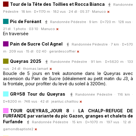
Tour de la Tête des Toillies et Rocca Bianca
Randonnée
Pédestre · 18 km · D+1170 m · 182 vus · 24 dl · 05:37 ·
Manuco
Pic de Foréant
Randonnée Pédestre · 9 km · D+720 m · 128 vus ·
21 dl · 1 photo · 03:10 ·
Manuco
En traversée
Pain de Sucre Col Agnel
Randonnée Pédestre · 7 km · D+570
m · 209 vus · 15 dl · 02:40 ·
gerardescoffier
Queyras 2025
Randonnée Pédestre · 91 km · D+5620 m · 133
vus · 24 dl ·
thomas.lamart
Boucle de 5 jours en trek autonome dans le Queyras avec
ascension du Pain de Sucre (idéalement au petit matin du J3, à
la frontale, pour profiter du levé du soleil à 3200m).
GR®58 Tour du Queyras
Randonnée Pédestre · 116 km ·
D+8200 m · 748 vus · 42 dl ·
jeanluc.chaillou
TOUR QUEYRAS_JOUR 8 : LA CHALP-REFUGE DE
FURFANDE par variante du pic Gazon, granges et chalets de
Furfande
Randonnée Pédestre · 15 km · D+1070 m · 197 vus · 12 dl ·
gamondbaptiste2