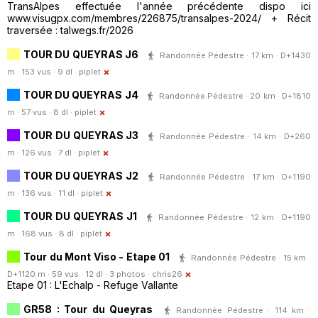
TransAlpes effectuée l'année précédente dispo ici
www.visugpx.com/membres/226875/transalpes-2024/ + Récit
traversée : talwegs.fr/2026
TOUR DU QUEYRAS J6
Randonnée Pédestre · 17 km · D+1430
m · 153 vus · 9 dl ·
piplet
TOUR DU QUEYRAS J4
Randonnée Pédestre · 20 km · D+1810
m · 57 vus · 8 dl ·
piplet
TOUR DU QUEYRAS J3
Randonnée Pédestre · 14 km · D+260
m · 126 vus · 7 dl ·
piplet
TOUR DU QUEYRAS J2
Randonnée Pédestre · 17 km · D+1190
m · 136 vus · 11 dl ·
piplet
TOUR DU QUEYRAS J1
Randonnée Pédestre · 12 km · D+1190
m · 168 vus · 8 dl ·
piplet
Tour du Mont Viso - Etape 01
Randonnée Pédestre · 15 km ·
D+1120 m · 59 vus · 12 dl · 3 photos ·
chris26
Etape 01 : L'Echalp - Refuge Vallante
GR58 : Tour du Queyras
Randonnée Pédestre · 114 km ·