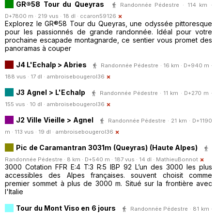
GR®58 Tour du Queyras
Randonnée Pédestre · 114 km ·
D+7800 m · 219 vus · 18 dl ·
ccaron59126
Explorez le GR®58 Tour du Queyras, une odyssée pittoresque
pour les passionnés de grande randonnée. Idéal pour votre
prochaine escapade montagnarde, ce sentier vous promet des
panoramas à couper
J4 L'Echalp > Abries
Randonnée Pédestre · 16 km · D+940 m ·
188 vus · 17 dl ·
ambroisebougerol36
J3 Agnel > L'Echalp
Randonnée Pédestre · 11 km · D+270 m ·
155 vus · 10 dl ·
ambroisebougerol36
J2 Ville Vieille > Agnel
Randonnée Pédestre · 21 km · D+1190
m · 113 vus · 19 dl ·
ambroisebougerol36
Pic de Caramantran 3031m (Queyras) (Haute Alpes)
Randonnée Pédestre · 8 km · D+540 m · 187 vus · 14 dl ·
MathieuBonnot
3000 Cotation FFR E:4 T:3 R:5 IBP 92 L’un des 3000 les plus
accessibles des Alpes françaises. souvent choisit comme
premier sommet à plus de 3000 m. Situé sur la frontière avec
l'Italie
Tour du Mont Viso en 6 jours
Randonnée Pédestre · 81 km ·