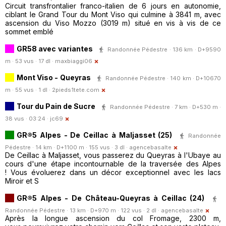
Circuit transfrontalier franco-italien de 6 jours en autonomie,
ciblant le Grand Tour du Mont Viso qui culmine à 3841 m, avec
ascension du Viso Mozzo (3019 m) situé en vis à vis de ce
sommet emblé
GR58 avec variantes
Randonnée Pédestre · 136 km · D+9590
m · 53 vus · 17 dl ·
maxbiaggi06
Mont Viso - Queyras
Randonnée Pédestre · 140 km · D+10670
m · 55 vus · 1 dl ·
2pieds1tete.com
Tour du Pain de Sucre
Randonnée Pédestre · 7 km · D+530 m ·
38 vus · 03:24 ·
jc69
GR®5 Alpes - De Ceillac à Maljasset (25)
Randonnée
Pédestre · 14 km · D+1100 m · 155 vus · 3 dl ·
agencebasalte
De Ceillac à Maljasset, vous passerez du Queyras à l'Ubaye au
cours d'une étape incontournable de la traversée des Alpes
! Vous évoluerez dans un décor exceptionnel avec les lacs
Miroir et S
GR®5 Alpes - De Château-Queyras à Ceillac (24)
Randonnée Pédestre · 13 km · D+970 m · 122 vus · 2 dl ·
agencebasalte
Après la longue ascension du col Fromage, 2300 m,