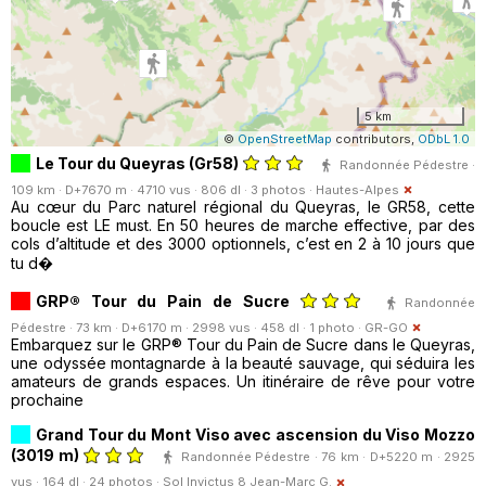
5 km
©
OpenStreetMap
contributors,
ODbL 1.0
Le Tour du Queyras (Gr58)
Randonnée Pédestre ·
109 km · D+7670 m · 4710 vus · 806 dl · 3 photos ·
Hautes-Alpes
Au cœur du Parc naturel régional du Queyras, le GR58, cette
boucle est LE must. En 50 heures de marche effective, par des
cols d’altitude et des 3000 optionnels, c’est en 2 à 10 jours que
tu d�
GRP® Tour du Pain de Sucre
Randonnée
Pédestre · 73 km · D+6170 m · 2998 vus · 458 dl · 1 photo ·
GR-GO
Embarquez sur le GRP® Tour du Pain de Sucre dans le Queyras,
une odyssée montagnarde à la beauté sauvage, qui séduira les
amateurs de grands espaces. Un itinéraire de rêve pour votre
prochaine
Grand Tour du Mont Viso avec ascension du Viso Mozzo
(3019 m)
Randonnée Pédestre · 76 km · D+5220 m · 2925
vus · 164 dl · 24 photos ·
Sol Invictus 8 Jean-Marc G.