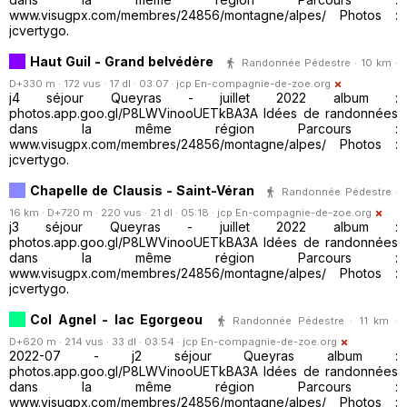
www.visugpx.com/membres/24856/montagne/alpes/ Photos :
jcvertygo.
Haut Guil - Grand belvédère
Randonnée Pédestre · 10 km ·
D+330 m · 172 vus · 17 dl · 03:07 ·
jcp En-compagnie-de-zoe.org
j4 séjour Queyras - juillet 2022 album :
photos.app.goo.gl/P8LWVinooUETkBA3A Idées de randonnées
dans la même région Parcours :
www.visugpx.com/membres/24856/montagne/alpes/ Photos :
jcvertygo.
Chapelle de Clausis - Saint-Véran
Randonnée Pédestre ·
16 km · D+720 m · 220 vus · 21 dl · 05:18 ·
jcp En-compagnie-de-zoe.org
j3 séjour Queyras - juillet 2022 album :
photos.app.goo.gl/P8LWVinooUETkBA3A Idées de randonnées
dans la même région Parcours :
www.visugpx.com/membres/24856/montagne/alpes/ Photos :
jcvertygo.
Col Agnel - lac Egorgeou
Randonnée Pédestre · 11 km ·
D+620 m · 214 vus · 33 dl · 03:54 ·
jcp En-compagnie-de-zoe.org
2022-07 - j2 séjour Queyras album :
photos.app.goo.gl/P8LWVinooUETkBA3A Idées de randonnées
dans la même région Parcours :
www.visugpx.com/membres/24856/montagne/alpes/ Photos :