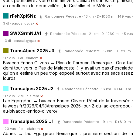
vous poursuivrez votre chemin vers Ceillac et son vaste plateau,
au confluent de deux vallées, le Cristallin et le Mélezet.
rFehXpiSNz
Randonnée Pédestre · 13 km · D+1080 m · 149 vus ·
3 dl ·
pascal.gygax
SWXSrmNJAf
Randonnée Pédestre · 21 km · D+1260 m · 45 vus
· 3 dl ·
pascal.gygax
TransAlpes 2025 J3
Randonnée Pédestre · 17 km · D+720 m ·
117 vus · 1 dl ·
clairem
Bivacco Enrico Olivero → Plan de Parouart Remarque : On a fait
demi tour vers le Pas de Malacoste (il y avait un pas d'escalade
qu'on a estimé un peu trop exposé surtout avec nos sacs assez
lourds
Transalpes 2025 J2
Randonnée Pédestre · 16 km · D+1450 m ·
117 vus · 2 dl ·
clairem
Lac Egorgéou → bivacco Enrico Olivero Récit de la traversée :
talwegs.fr/2026/04/13/transalpes-2025-jour-2-du-lac-egorgeou-
au-bivacco-enrico-olivero/
Transalpes 2025 J1
Randonnée Pédestre · 9 km · D+810 m ·
120 vus · 1 dl ·
clairem
Abriès → lac Egorgéou Remarque : première section de la