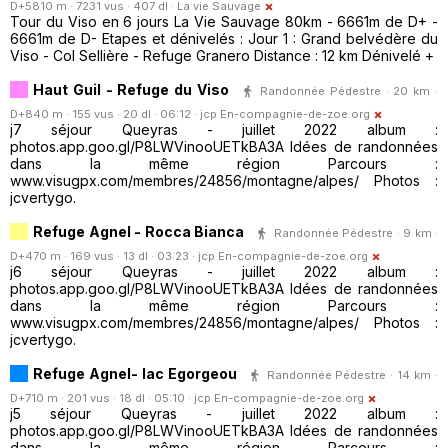
D+5810 m · 7231 vus · 407 dl ·
La vie Sauvage
Tour du Viso en 6 jours La Vie Sauvage 80km - 6661m de D+ -
6661m de D- Etapes et dénivelés : Jour 1 : Grand belvédère du
Viso - Col Sellière - Refuge Granero Distance : 12 km Dénivelé +
Haut Guil - Refuge du Viso
Randonnée Pédestre · 20 km ·
D+840 m · 155 vus · 20 dl · 06:12 ·
jcp En-compagnie-de-zoe.org
j7 séjour Queyras - juillet 2022 album :
photos.app.goo.gl/P8LWVinooUETkBA3A Idées de randonnées
dans la même région Parcours :
www.visugpx.com/membres/24856/montagne/alpes/ Photos :
jcvertygo.
Refuge Agnel - Rocca Bianca
Randonnée Pédestre · 9 km ·
D+470 m · 169 vus · 13 dl · 03:23 ·
jcp En-compagnie-de-zoe.org
j6 séjour Queyras - juillet 2022 album :
photos.app.goo.gl/P8LWVinooUETkBA3A Idées de randonnées
dans la même région Parcours :
www.visugpx.com/membres/24856/montagne/alpes/ Photos :
jcvertygo.
Refuge Agnel- lac Egorgeou
Randonnée Pédestre · 14 km ·
D+710 m · 201 vus · 18 dl · 05:10 ·
jcp En-compagnie-de-zoe.org
j5 séjour Queyras - juillet 2022 album :
photos.app.goo.gl/P8LWVinooUETkBA3A Idées de randonnées
dans la même région Parcours :