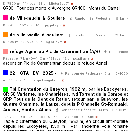
D+7800 m · 144 vus · 28 dl ·
MisterZou74
GR30 : Tour des monts d'Auvergne GR400 : Monts du Cantal
de Villegaudin à Souliers
Randonnée Pédestre · 6 km ·
D+570 m · 182 vus · 17 dl ·
pg.pillayre
de ville-vieille à souliers
Randonnée Pédestre · 12 km ·
D+890 m · 170 vus · 13 dl ·
pg.pillayre
refuge Agnel au Pic de Caramantran (A/R)
Randonnée
Pédestre · 7 km · D+440 m · 131 vus · 12 dl ·
pg.pillayre
ascension Pic de Caramantran depuis le refuge Agnel
22 ~ GTA - EV - 2025 -
Randonnée Pédestre · 17 km · D+1000
m · 183 vus · 15 dl ·
esprit.vagabond
Tbl Orientation du Queyron, 1982 m, par les Escoyères,
GR 58 Variante, les Chabrières, rvd Torrent de la Combe et
GRP Tour de la Dent de Ratier, retour par le Queyron, les
Quatre Chemins, la Lauze, depuis P Chapelle St-Romuald,
Arvieux, Hautes-Alpes.
Randonnée Pédestre · 13 km · D+800 m ·
124 vus · 19 dl · 23 photos · 04:54 ·
la Marmotte & l'Ours
Table d'Orientation du Queyron, 1982 m, en circuit anti-horaire
depuis les Escoyères, 1550 m : Par l’ancienne voie romaine