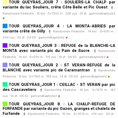
TOUR QUEYRAS_JOUR 7 : SOULIERS-LA CHALP par
variante du lac Souliers, crête Côte Belle et Pic Ouest
Randonnée Pédestre · 15 km · D+1300 m · 236 vus · 15 dl ·
gamondbaptiste2
TOUR QUEYRAS_JOUR 4 : LA MONTA-ABRIES par
variante crête de Gilly
Randonnée Pédestre · 14 km · D+970 m ·
244 vus · 20 dl · 04:59 ·
gamondbaptiste2
TOUR QUEYRAS_JOUR 3 : REFUGE de la BLANCHE-LA
MONTA avec variante pic du Pain de Sucre
Randonnée
Pédestre · 19 km · D+970 m · 175 vus · 16 dl · 06:50 ·
gamondbaptiste2
TOUR QUEYRAS_JOUR 2 : ST VERAN-REFUGE de la
BLANCHE avec variante pic de Caramantran
Randonnée
Pédestre · 15 km · D+1160 m · 185 vus · 14 dl · 05:00 ·
gamondbaptiste2
TOUR QUEYRAS_JOUR 1 : CEILLAC - ST VERAN par pic
des Cascaveliers
Randonnée Pédestre · 16 km · D+1570 m · 187
vus · 14 dl · 06:32 ·
gamondbaptiste2
TOUR QUEYRAS_JOUR 8 : LA CHALP-REFUGE DE
FURFANDE par variante du pic Gazon, granges et chalets de
Furfande
Randonnée Pédestre · 15 km · D+1070 m · 214 vus · 20 dl ·