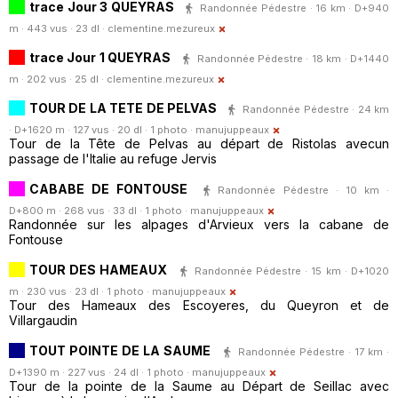
trace Jour 3 QUEYRAS
Randonnée Pédestre · 16 km · D+940
m · 443 vus · 23 dl ·
clementine.mezureux
trace Jour 1 QUEYRAS
Randonnée Pédestre · 18 km · D+1440
m · 202 vus · 25 dl ·
clementine.mezureux
TOUR DE LA TETE DE PELVAS
Randonnée Pédestre · 24 km
· D+1620 m · 127 vus · 20 dl · 1 photo ·
manujuppeaux
Tour de la Tête de Pelvas au départ de Ristolas avecun
passage de l'Italie au refuge Jervis
CABABE DE FONTOUSE
Randonnée Pédestre · 10 km ·
D+800 m · 268 vus · 33 dl · 1 photo ·
manujuppeaux
Randonnée sur les alpages d'Arvieux vers la cabane de
Fontouse
TOUR DES HAMEAUX
Randonnée Pédestre · 15 km · D+1020
m · 230 vus · 23 dl · 1 photo ·
manujuppeaux
Tour des Hameaux des Escoyeres, du Queyron et de
Villargaudin
TOUT POINTE DE LA SAUME
Randonnée Pédestre · 17 km ·
D+1390 m · 227 vus · 24 dl · 1 photo ·
manujuppeaux
Tour de la pointe de la Saume au Départ de Seillac avec