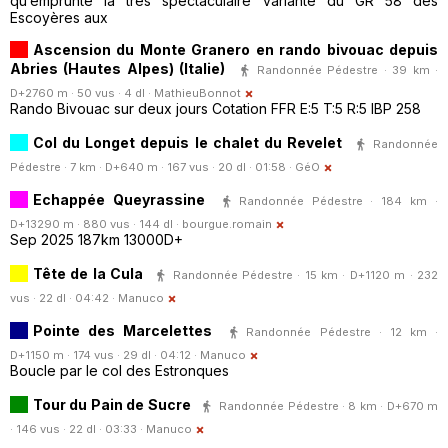
qu’emprunte la très spectaculaire variante du GR 58 des
Escoyères aux
Ascension du Monte Granero en rando bivouac depuis
Abries (Hautes Alpes) (Italie)
Randonnée Pédestre · 39 km ·
D+2760 m · 50 vus · 4 dl ·
MathieuBonnot
Rando Bivouac sur deux jours Cotation FFR E:5 T:5 R:5 IBP 258
Col du Longet depuis le chalet du Revelet
Randonnée
Pédestre · 7 km · D+640 m · 167 vus · 20 dl · 01:58 ·
GéO
Echappée Queyrassine
Randonnée Pédestre · 184 km ·
D+13290 m · 880 vus · 144 dl ·
bourgue.romain
Sep 2025 187km 13000D+
Tête de la Cula
Randonnée Pédestre · 15 km · D+1120 m · 232
vus · 22 dl · 04:42 ·
Manuco
Pointe des Marcelettes
Randonnée Pédestre · 12 km ·
D+1150 m · 174 vus · 29 dl · 04:12 ·
Manuco
Boucle par le col des Estronques
Tour du Pain de Sucre
Randonnée Pédestre · 8 km · D+670 m
· 146 vus · 22 dl · 03:33 ·
Manuco