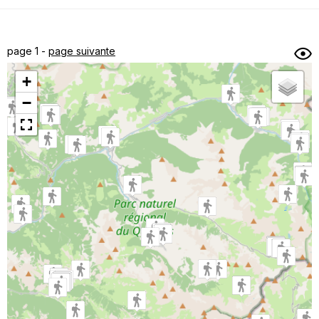
Dénivelé min/max
Auteur
Dossier
et
page 1 -
page suivante
sous-dossiers
+
Trier par
−
Horodatage
Photos