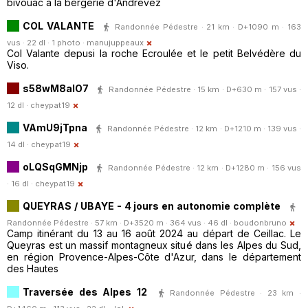
bivouac à la bergerie d'Andrevez
COL VALANTE
Randonnée Pédestre · 21 km · D+1090 m · 163
vus · 22 dl · 1 photo ·
manujuppeaux
Col Valante depusi la roche Ecroulée et le petit Belvédère du
Viso.
s58wM8aIO7
Randonnée Pédestre · 15 km · D+630 m · 157 vus ·
12 dl ·
cheypat19
VAmU9jTpna
Randonnée Pédestre · 12 km · D+1210 m · 139 vus ·
14 dl ·
cheypat19
oLQSqGMNjp
Randonnée Pédestre · 12 km · D+1280 m · 156 vus
· 16 dl ·
cheypat19
QUEYRAS / UBAYE - 4 jours en autonomie complète
Randonnée Pédestre · 57 km · D+3520 m · 364 vus · 46 dl ·
boudonbruno
Camp itinérant du 13 au 16 août 2024 au départ de Ceillac. Le
Queyras est un massif montagneux situé dans les Alpes du Sud,
en région Provence-Alpes-Côte d'Azur, dans le département
des Hautes
Traversée des Alpes 12
Randonnée Pédestre · 23 km ·