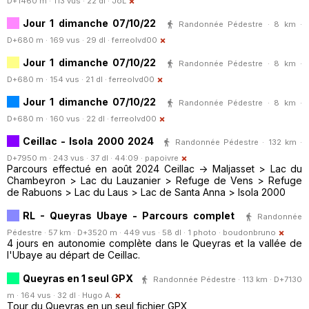
D+1460 m · 113 vus · 22 dl ·
JoL
Jour 1 dimanche 07/10/22
Randonnée Pédestre · 8 km ·
D+680 m · 169 vus · 29 dl ·
ferreolvd00
Jour 1 dimanche 07/10/22
Randonnée Pédestre · 8 km ·
D+680 m · 154 vus · 21 dl ·
ferreolvd00
Jour 1 dimanche 07/10/22
Randonnée Pédestre · 8 km ·
D+680 m · 160 vus · 22 dl ·
ferreolvd00
Ceillac - Isola 2000 2024
Randonnée Pédestre · 132 km ·
D+7950 m · 243 vus · 37 dl · 44:09 ·
papoivre
Parcours effectué en août 2024 Ceillac -> Maljasset > Lac du
Chambeyron > Lac du Lauzanier > Refuge de Vens > Refuge
de Rabuons > Lac du Laus > Lac de Santa Anna > Isola 2000
RL - Queyras Ubaye - Parcours complet
Randonnée
Pédestre · 57 km · D+3520 m · 449 vus · 58 dl · 1 photo ·
boudonbruno
4 jours en autonomie complète dans le Queyras et la vallée de
l'Ubaye au départ de Ceillac.
Queyras en 1 seul GPX
Randonnée Pédestre · 113 km · D+7130
m · 164 vus · 32 dl ·
Hugo A.
Tour du Queyras en un seul fichier GPX