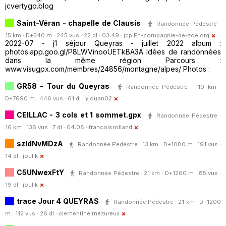
jcvertygo.blog
Saint-Véran - chapelle de Clausis
Randonnée Pédestre ·
15 km · D+540 m · 245 vus · 22 dl · 03:49 ·
jcp En-compagnie-de-zoe.org
2022-07 - j1 séjour Queyras - juillet 2022 album :
photos.app.goo.gl/P8LWVinooUETkBA3A Idées de randonnées
dans la même région Parcours :
www.visugpx.com/membres/24856/montagne/alpes/ Photos :
GR58 - Tour du Queyras
Randonnée Pédestre · 110 km ·
D+7690 m · 446 vus · 61 dl ·
yjouan02
CEILLAC - 3 cols et 1 sommet.gpx
Randonnée Pédestre ·
16 km · 136 vus · 7 dl · 04:08 ·
francoisrolland
szldNvMDzA
Randonnée Pédestre · 13 km · D+1080 m · 191 vus ·
14 dl ·
joulik
C5UNwexFtY
Randonnée Pédestre · 21 km · D+1260 m · 85 vus ·
19 dl ·
joulik
trace Jour 4 QUEYRAS
Randonnée Pédestre · 21 km · D+1200
m · 112 vus · 26 dl ·
clementine.mezureux