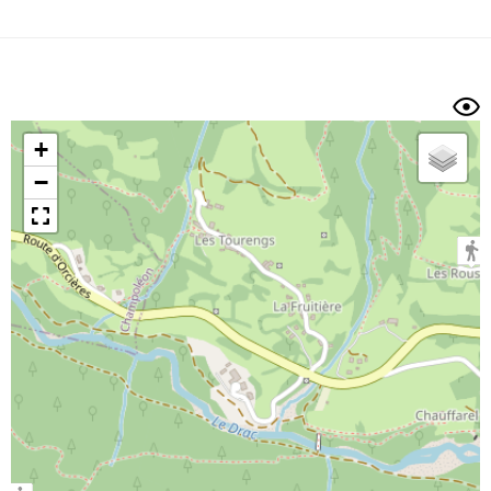
Dénivelé min/max
Auteur
Dossier
et
sous-dossiers
+
Trier par
−
Horodatage
Photos