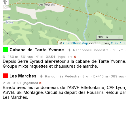
300 m
©
OpenStreetMap
contributors,
ODbL 1.0
Cabane de Tante Yvonne
Randonnée Pédestre · 10 km ·
D+460 m · 561 vus · 41 dl · 02:54 ·
jngaillard
Depuis Serre Eyraud aller-retour à la cabane de Tante Yvonne.
Groupe mixte raquettes et chaussures de marche.
Les Marches
Randonnée Pédestre · 5 km · D+410 m · 369 vus ·
21 dl · 01:51 ·
jngaillard
Rando avec les randonneurs de l'ASVF Villefontaine, CAF Lyon,
ASVEL Ski Montagne. Circuit au départ des Roussins. Retour par
Les Marches.