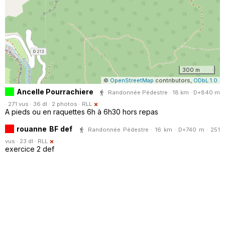
300 m
©
OpenStreetMap
contributors,
ODbL 1.0
Ancelle Pourrachiere
Randonnée Pédestre · 18 km · D+840 m
· 271 vus · 36 dl · 2 photos ·
RLL
A pieds ou en raquettes 6h à 6h30 hors repas
rouanne BF def
Randonnée Pédestre · 16 km · D+740 m · 251
vus · 23 dl ·
RLL
exercice 2 def