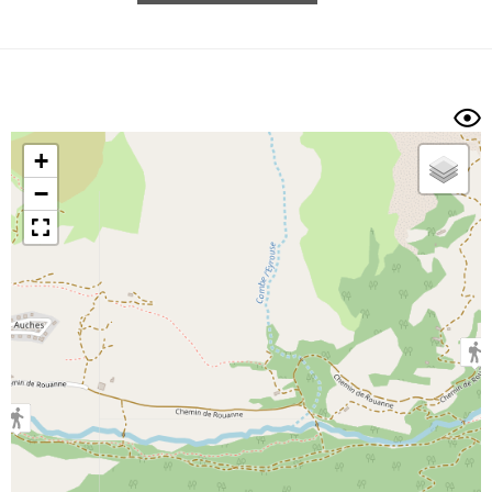
Longueur min/max
Dénivelé min/max
Auteur
Dossier
et
sous-dossiers
+
Trier par
−
Horodatage
Photos