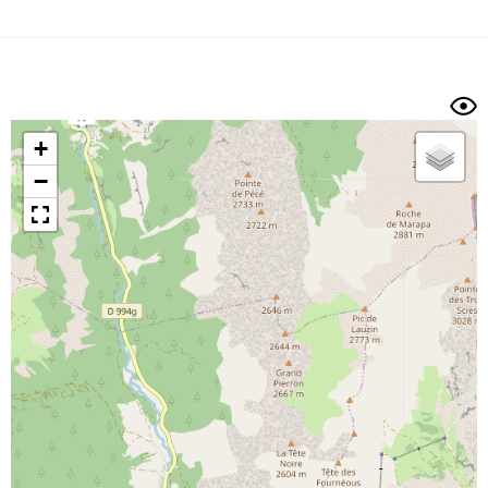
Dénivelé min/max
Auteur
Dossier
et
sous-dossiers
+
Trier par
−
Horodatage
Photos