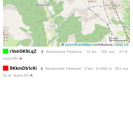
1 km
©
OpenStreetMap
contributors,
ODbL 1.0
rVoh0K9LqZ
Randonnée Pédestre · 13 km · 255 vus · 27 dl ·
lezinc351
RKkmDb1cKi
Randonnée Pédestre · 17 km · D+990 m · 353 vus ·
25 dl ·
lezinc351