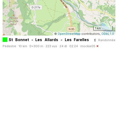
1 km
©
OpenStreetMap
contributors,
ODbL 1.0
St Bonnet - Les Allards - Les Farelles
Randonnée
Pédestre · 10 km · D+300 m · 223 vus · 24 dl · 02:24 ·
mockie05