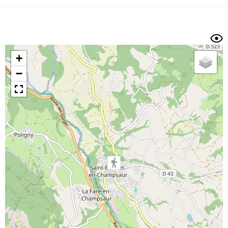
Dénivelé min/max
Auteur
Dossier
et
sous-dossiers
+
Trier par
−
Horodatage
Photos