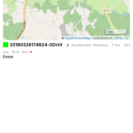
1 km
©
OpenStreetMap
contributors,
ODbL 1.0
20180326174824-GDrUt
Randonnée Pédestre · 7 km · 201
vus · 18 dl ·
tkor
Eeee