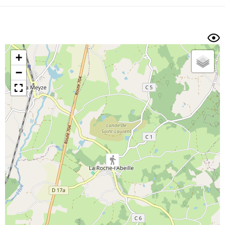
Dénivelé min/max
Auteur
Dossier
et
sous-dossiers
+
Trier par
−
Horodatage
Photos