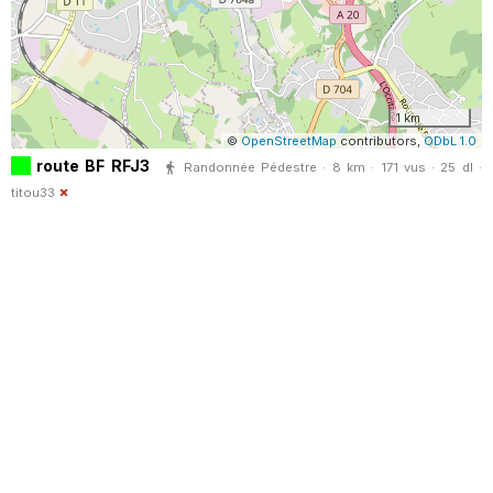
1 km
©
OpenStreetMap
contributors,
ODbL 1.0
route BF RFJ3
Randonnée Pédestre · 8 km · 171 vus · 25 dl ·
titou33