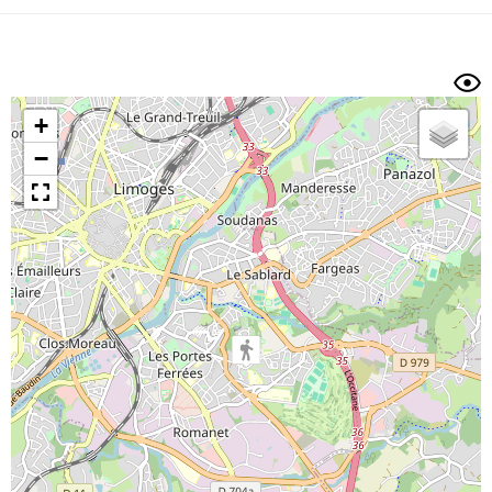
Dénivelé min/max
Auteur
Dossier
et
sous-dossiers
+
Trier par
−
Horodatage
Photos