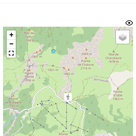
Dénivelé min/max
Auteur
Dossier
et
sous-dossiers
+
Trier par
−
Horodatage
Photos