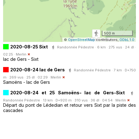
500 m
©
OpenStreetMap
contributors,
ODbL 1.0
2020-08-25 Sixt
Randonnée Pédestre · 6 km · 275 vus · 24 dl ·
02:25 ·
Merlin
lac de Gers - Sixt
2020-08-24 lac de Gers
Randonnée Pédestre · 7 km · D+750
m · 269 vus · 25 dl · 02:29 ·
Merlin
Samoëns - lac de Gers
2020-08-24 et 25 Samoëns- lac de Gers-Sixt
Randonnée Pédestre · 13 km · D+920 m · 310 vus · 36 dl · 04:54 ·
Merlin
Départ du pont de Lédedian et retour vers Sixt par la piste des
cascades