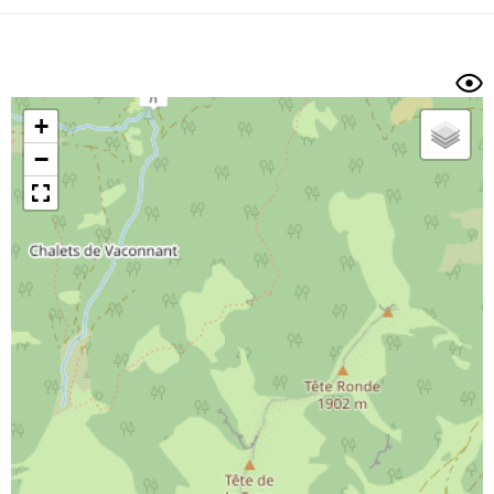
Dénivelé min/max
Auteur
Dossier
et
sous-dossiers
+
Trier par
−
Horodatage
Photos