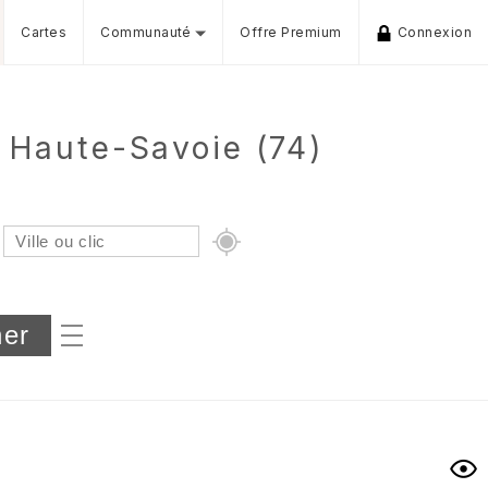
Cartes
Communauté
Offre Premium
Connexion
 Haute-Savoie (74)
Dénivelé min/max
iers