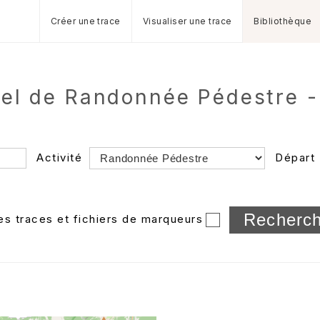
Créer une trace
Visualiser une trace
Bibliothèque
yel de Randonnée Pédestre -
Activité
Départ
Longueur min/max
les traces et fichiers de marqueurs
Dossier
et sous-doss
Trier par
Horodatage
Photos