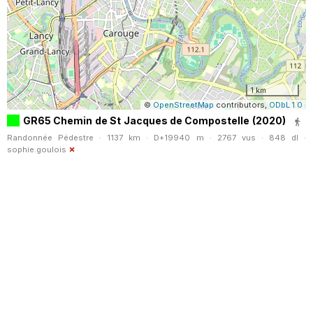
1 km
©
OpenStreetMap
contributors,
ODbL 1.0
GR65 Chemin de St Jacques de Compostelle (2020)
Randonnée Pédestre · 1137 km · D+19940 m · 2767 vus · 848 dl ·
sophie.goulois