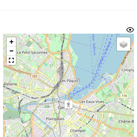
Dénivelé min/max
Auteur
Dossier
et
sous-dossiers
+
Trier par
−
Horodatage
Photos