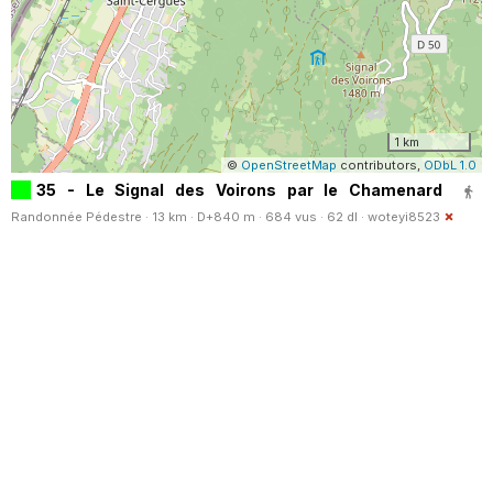
1 km
©
OpenStreetMap
contributors,
ODbL 1.0
35 - Le Signal des Voirons par le Chamenard
Randonnée Pédestre · 13 km · D+840 m · 684 vus · 62 dl ·
woteyi8523