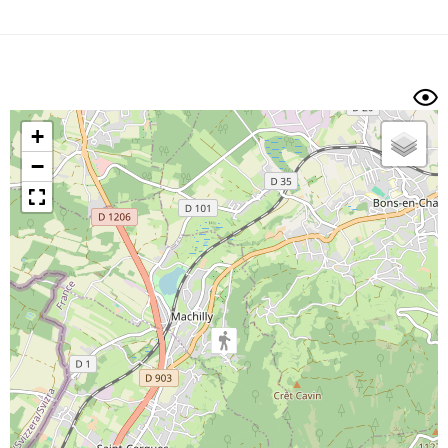
Dénivelé min/max
Auteur
Dossier
et
sous-dossiers
+
Trier par
−
Horodatage
Photos