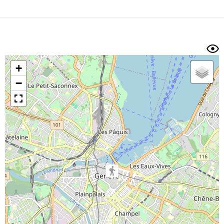
Dénivelé min/max
Auteur
Dossier
et
sous-dossiers
+
Trier par
−
Horodatage
Photos