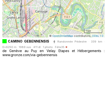
1 km
©
OpenStreetMap
contributors,
ODbL 1.0
CAMINO GEBENNENSIS
Randonnée Pédestre · 339 km ·
D+6250 m · 1989 vus · 411 dl · 1 photo ·
Félix35
de Genève au Puy en Velay. Etapes et Hébergements :
www.gronze.com/via-gebennensis