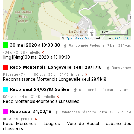
1 km
©
OpenStreetMap
contributors,
ODbL 1.0
30 mai 2020 à 13:09:30
Randonnée Pédestre · 7 km · 391 vus
· 34 dl · 01:59 ·
jmbello
[img][/img]30 mai 2020 à 13:09:30
Reco Montenois Longevelle seul 28/11/18
Randonnée
Pédestre · 7 km · 490 vus · 30 dl · 01:45 ·
jmbello
Reconnaissance Montenois Longevelle seul 28/11/18
Reco seul 24/02/18 Galiléo
Randonnée Pédestre · 7 km ·
594 vus · 44 dl · 01:45 ·
jmbello
Reco Montenois-Montenois sur Galiléo
Reco seul 24/02/18
Randonnée Pédestre · 7 km · 635 vus · 43
dl · 01:48 ·
jmbello
Reco Montenois - Lougres - Voie de Beutal - cabane des
chasseurs