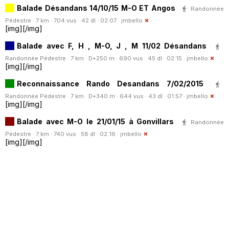
Balade Désandans 14/10/15 M-O ET Angos
Randonnée
Pédestre · 7 km · 704 vus · 42 dl · 02:07 ·
jmbello
[img][/img]
Balade avec F, H , M-O, J , M 11/02 Désandans
Randonnée Pédestre · 7 km · D+250 m · 690 vus · 45 dl · 02:15 ·
jmbello
[img][/img]
Reconnaissance Rando Desandans 7/02/2015
Randonnée Pédestre · 7 km · D+340 m · 644 vus · 43 dl · 01:57 ·
jmbello
[img][/img]
Balade avec M-O le 21/01/15 à Gonvillars
Randonnée
Pédestre · 7 km · 740 vus · 58 dl · 02:16 ·
jmbello
[img][/img]