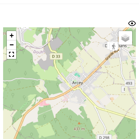
Dénivelé min/max
Auteur
Dossier
et
sous-dossiers
+
Trier par
−
Horodatage
Photos