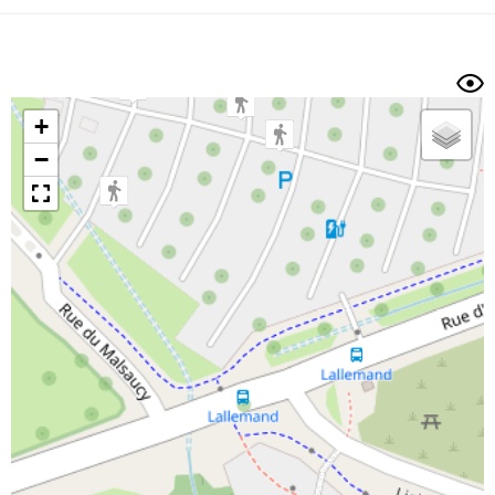
Dénivelé min/max
Auteur
Dossier
et
sous-dossiers
+
Trier par
−
Horodatage
Photos